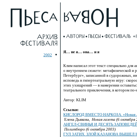
Я… не я… она… и я
2002
Клим написал этот текст специально для 
о внутреннем сюжете: метафизической и 
Петербург», записанной в судорожных, 
исповедь в гипертеатральную игру: скоро
этих ухищрений — в намерении оставатьс
театрального приключения, в котором
по-
Автор: KLIM
Ссылки:
КИСЛОРОД ВМЕСТО НАРКОЗА. «Новая д
Елена Дьякова,
Новая газета (6 октября 
АНГЕЛ-СВИНЬЯ
И ДЕСЯТЬ ЗАПОВЕДЕЙ В 
Политбюро (6 октября 2003)
ГУЛ ЗАТИХ. ЗЛОЙ КАЗАНОВА ВЫШЕЛ НА ПО