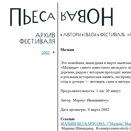
Малыш
2002
Это новейшая, вышедшая в марте нынешнег
«Малыща» самого известного молодого ли
деревни, рядом с которым проходит жизн
и реальная историческая память, неспра
отца и дочери — литовцев, сына и матери 
Продолжительность: 1 час 30 минут
Автор: Мариус Ивашкявичус
Дата премьеры: 6 марта 2002
Ссылки:
МАЛЫШ БЕЗ КАРЛСОНА. ["Малыш" Мариуса
Марина Шимадина,
Коммерсантъ-daily (