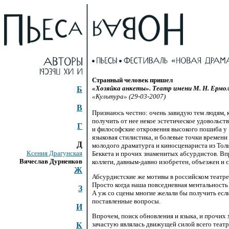
Странный человек пришел
«Хозяйка анкеты». Театр имени М. Н. Ермо
Б
«Культура» (29-03-2007)
В
Признаюсь честно: очень завидую тем людям,
получить от нее некое эстетическое удовольс
Г
и философские откровения высокого пошиба у 
языковая стилистика, и болевые точки времени
Д
молодого драматурга и киносценариста из Толь
Ксения Драгунская
Беккета и прочих знаменитых абсурдистов. Вп
Вячеслав Дурненков
коллеги,
давным-давно
изобретен, объезжен и 
Ж
Абсурдистские же мотивы в российском театре
Просто когда наша повседневная ментальност
З
А уж со сцены многие желали бы получить если
поставленные вопросы.
И
Впрочем, поиск обновления и языка, и прочих
зачастую являлась движущей силой всего театр
К