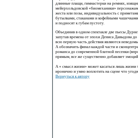
длинные плащи, гимнастерки на ремнях, изящны
мейерхольдовской «биомеханики» персонажам 
жеста или позы, индивидуальность с приметам
бутылками, стаканами и кофейными чашечками
и подносят к губам пустоту.
Объединив в одном спектакле две пьесы Дурне
запутав времена от эпохи Дениса Давыдова до
всю первую часть действия являются неведом
А обозначить финал каждой части и сконцентр
романса до современной блатной песенки (впроч
прямым, все же существенно добавляет эмоци
А « смысл жизни» может касаться лишь жизни 
иронично и умно воплотить на сцене что угод
Вернуться к автору