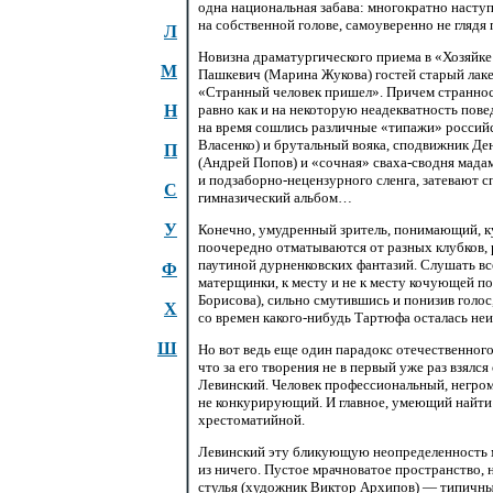
одна национальная забава: многократно наступ
на собственной голове, самоуверенно не глядя 
Л
Новизна драматургического приема в «Хозяйке
М
Пашкевич (Марина Жукова) гостей старый лаке
«Странный человек пришел». Причем странность
Н
равно как и на некоторую неадекватность пове
на время сошлись различные «типажи» российс
Власенко) и брутальный вояка, сподвижник Д
П
(Андрей Попов) и «сочная»
сваха-сводня
мадам
и
подзаборно-нецензурного
сленга, затевают 
С
гимназический альбом…
У
Конечно, умудренный зритель, понимающий, ку
поочередно отматываются от разных клубков, 
паутиной дурненковских фантазий. Слушать все
Ф
матерщинки, к месту и не к месту кочующей п
Борисова), сильно смутившись и понизив голос
Х
со времен
какого-нибудь
Тартюфа осталась неи
Ш
Но вот ведь еще один парадокс отечественного
что за его творения не в первый уже раз взялс
Левинский. Человек профессиональный, негром
не конкурирующий. И главное, умеющий найти
хрестоматийной.
Левинский эту бликующую неопределенность ме
из ничего. Пустое мрачноватое пространство,
стулья (художник Виктор Архипов) — типичны