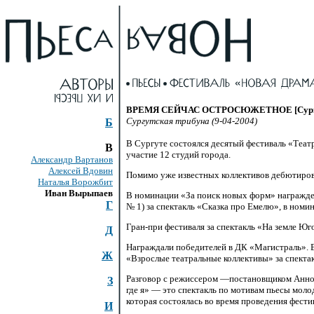
ВРЕМЯ СЕЙЧАС ОСТРОСЮЖЕТНОЕ [Сургутска
Сургутская трибуна (9-04-2004)
Б
В Сургуте состоялся десятый фестиваль «Теат
В
участие
12 студий
города.
Александр Вартанов
Алексей Вдовин
Помимо уже известных коллективов дебютиров
Наталья Ворожбит
Иван Вырыпаев
В номинации «За поиск новых форм» награжде
Г
№ 1) за спектакль «Сказка про Емелю», в номи
Гран-при фестиваля
за спектакль «На земле Ю
Д
Награждали победителей в ДК «Магистраль». В
Ж
«Взрослые театральные коллективы» за спектак
Разговор с режиссером —постановщиком Анной А
З
где я» — это спектакль по мотивам пьесы мол
которая состоялась во время проведения фести
И