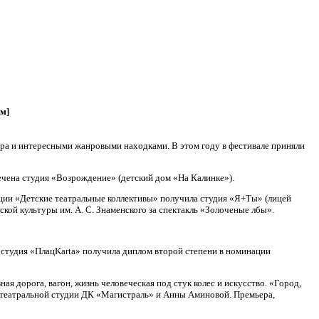
м]
ра и интересными жанровыми находками. В этом году в фестивале приняли
чена студия «Возрождение» (детский дом «На Калинке»).
ции «Детские театральные коллективы» получила студия «Я+Tы» (лицей
кой культуры им. А. С. Знаменского за спектакль «Золоченые лбы».
 студия «ПлацKarta» получила диплом второй степени в номинации
 дорога, вагон, жизнь человеческая под стук колес и искусство. «Город,
а театральной студии ДК «Магистраль» и Анны Аминовой. Премьера,