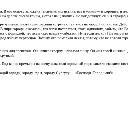
себя. В его основу заложена тысячелетняя истина: все в жизни — и хорошее, и 
 на дереве висела груша, я стоял на цыпочках, не мог дотянуться, и я страдал, а
ры-учителя,
мальчиши-плохиши
встречают ангелов на каждой остановке. Дейс
В мире города, оказалось, так легко потеряться, стать одиноким, забыть, что Б
сь с формулой, что всем надо всегда улыбаться. Ну, а если плохо? Поэтому и 
род живых мертвецов. Потому что померкли мечты, потому что не хотели страд
ющих лиц спектакля. Он нависал сверху, наползал снизу. Он жил своей жизнью
 Круцкий.
. Под конец премьеры на сцену выкатили огромный торт, запахло свежими цве
дой городу, городу, где я, городу Сургуту — «Господи, Город наш!»