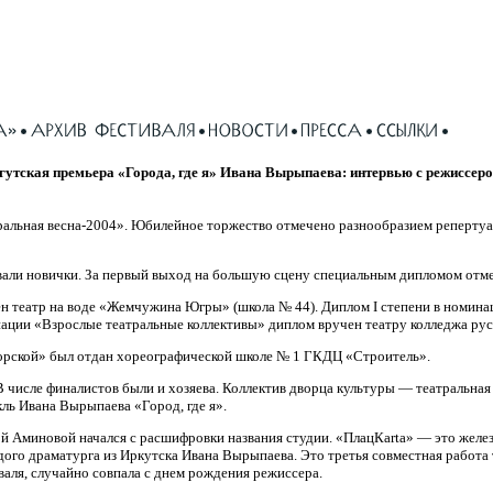
я премьера «Города, где я» Ивана Вырыпаева: интервью с режиссеро
ральная весна-2004». Юбилейное торжество отмечено разнообразием репертуа
али новички. За первый выход на большую сцену специальным дипломом отме
н театр на воде «Жемчужина Югры» (школа № 44). Диплом I степени в номина
нации «Взрослые театральные коллективы» диплом вручен театру колледжа русс
горской» был отдан хореографической школе № 1 ГКДЦ «Строитель».
 числе финалистов были и хозяева. Коллектив дворца культуры — театральная
ль Ивана Вырыпаева «Город, где я».
миновой начался с расшифровки названия студии. «ПлацКarta» — это железная
одого драматурга из Иркутска Ивана Вырыпаева. Это третья совместная работ
валя, случайно совпала с днем рождения режиссера.