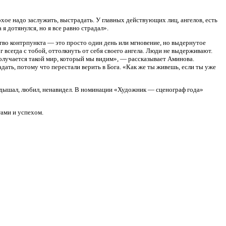
плохое надо заслужить, выстрадать. У главных действующих лиц, ангелов, есть
 я дотянулся, но я все равно страдал».
тво контрпункта — это просто один день или мгновение, но выдернутое
ог всегда с тобой, оттолкнуть от себя своего ангела. Люди не выдерживают.
получается такой мир, который мы видим», — рассказывает Аминова.
ать, потому что перестали верить в Бога. «Как же ты живешь, если ты уже
: дышал, любил, ненавидел. В номинации «Художник — сценограф года»
тами и успехом.