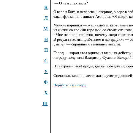
— О чем спектакль?
К
О вере в Бога, в человека, наверное, о вере в 
такая фраза, напоминает Аминова: «Я видел, как
Л
Мелкие воришки — журналисты, картонные
во
М
из жизни со своими героями, со своим сленгом. 
«Мне не очень понятно, почему люди согласили
Н
В результате, мы прибываем в контрпункт — го
умер?» — спрашивают наивные ангелы.
П
Город — экран стал одним из главных действу
награду получили Владимир Сухин и Валерий
С
В театральном «Городе, где я» победило добро
У
Спектакль заканчивается жизнеутверждающей о
Ф
Вернуться к автору
Х
Ш