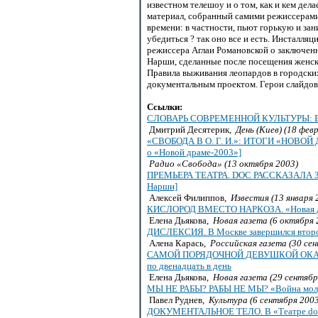
известном телешоу и о том, как и кем дел
материал, собранный самими режиссерами 
времени: в частности, пьют горькую и за
убедиться ? так оно все и есть. Инсталл
режиссера Аглаи Романовской о заключен
Нарши, сделанные после посещения женск
Правила выживания леопардов в городских
документальным проектом. Герои слайдов
Ссылки:
СЛОВАРЬ СОВРЕМЕННОЙ КУЛЬТУРЫ: 
Дмитрий Десятерик,
День (Киев) (18 фев
«СВОБОДА В О. Г. И.»: ИТОГИ «НОВОЙ Д
о «Новой драме-2003»]
Радио «Свобода» (13 октября 2003)
ПРЕМЬЕРА ТЕАТРА. DOC РАССКАЗАЛА З
Нарши]
Алексей Филиппов,
Известия (13 января 
КИСЛОРОД ВМЕСТО НАРКОЗА. «Новая д
Елена Дьякова,
Новая газета (6 октября 
ДИСЛЕКСИЯ. В Москве завершился второй
Алена Карась,
Российская газета (30 се
САМОЙ ПОРЯДОЧНОЙ ДЕВУШКОЙ ОКАЗАЛА
по двенадцать в день
Елена Дьякова,
Новая газета (29 сентябр
МЫ НЕ РАБЫ? РАБЫ НЕ МЫ? «Война молда
Павел Руднев,
Культура (6 сентября 2003
ДОКУМЕНТАЛЬНОЕ ТЕЛО. В «Театре.doc» 