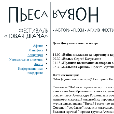
День Документального театра
Афиша
Манифест
14.00
«Война молдаван за картонную ко
Концепция
20.30
«Вилы»
Сергей Калужанов
Учредители и дирекция
21.15
«Правила выживания леопардов в
Жюри
22.30
«Большая жрачка»
Проект Вартано
Информационная
поддержка
Фотоинсталяция:
"Моя (я дочь моей матери)" Екатерина Н
Спектакль ?Война молдаван за картонную 
из-за случайно оброненного слова ? сдел
основу пьесу Александра Родионова и соч
мешаются с жесткой лексикой их персонаж
курильщиках анаши. ?Вилы? ? мало что зн
Смешной ?вербатим? из жизни легальных 
Большая жрачка? ? проект группы Алекса