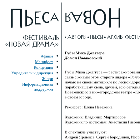
Губы Мика Джаггера
Афиша
Доман Новаковский
Манифест
Концепция
Губы Мика Джаггера — растиражирован
Учредители и дирекция
связь с живым ртом старого лидера «Ролл
Жюри
ночью на своем мотоцикле по лесной дор
Информационная
поработившему сына, друзей, всю сегодн
поддержка
Новаковского в нижегородском театре «К
в своем городе.
Режиссер: Елена Невежина
Художник: Владимир Мартиросов
Художник по костюмам: Анастасия Глебов
В спектакле участвуют:
Андрей Ярлыков, Сергей Бородинов, Игор