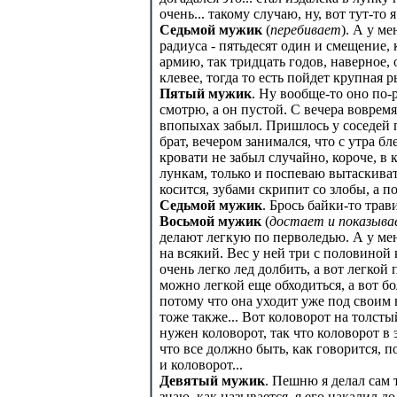
очень... такому случаю, ну, вот тут-то 
Седьмой мужик
(
перебивает
). А у ме
радиуса - пятьдесят один и смещение,
армию, так тридцать годов, наверное, 
клевее, тогда то есть пойдет крупная р
Пятый мужик
. Ну вообще-то оно по-
смотрю, а он пустой. С вечера вовремя
впопыхах забыл. Пришлось у соседей п
брат, вечером занимался, что с утра б
кровати не забыл случайно, короче, в 
лункам, только и поспеваю вытаскивать
косится, зубами скрипит со злобы, а по
Седьмой мужик
. Брось байки-то трав
Восьмой мужик
(
достает и показыва
делают легкую по перволедью. А у мен
на всякий. Вес у ней три с половиной
очень легко лед долбить, а вот легкой 
можно легкой еще обходиться, а вот бо
потому что она уходит уже под своим в
тоже также... Вот коловорот на толстый
нужен коловорот, так что коловорот в
что все должно быть, как говорится, п
и коловорот...
Девятый мужик
. Пешню я делал сам т
знаю, как называется, я его накалил до