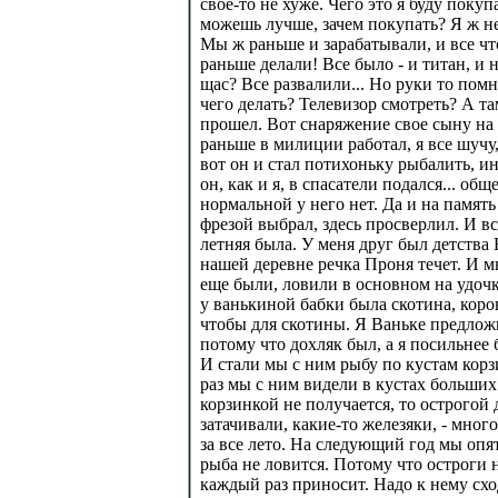
свое-то не хуже. Чего это я буду покуп
можешь лучше, зачем покупать? Я ж не 
Мы ж раньше и зарабатывали, и все чт
раньше делали! Все было - и титан, и 
щас? Все развалили... Но руки то помня
чего делать? Телевизор смотреть? А та
прошел. Вот снаряжение свое сыну на 
раньше в милиции работал, я все шучу,
вот он и стал потихоньку рыбалить, и
он, как и я, в спасатели подался... общ
нормальной у него нет. Да и на память 
фрезой выбрал, здесь просверлил. И все
летняя была. У меня друг был детства
нашей деревне речка Проня течет. И м
еще были, ловили в основном на удочк
у ванькиной бабки была скотина, коро
чтобы для скотины. Я Ваньке предложи
потому что дохляк был, а я посильнее
И стали мы с ним рыбу по кустам корзи
раз мы с ним видели в кустах больших
корзинкой не получается, то острогой
затачивали, какие-то железяки, - мно
за все лето. На следующий год мы опя
рыба не ловится. Потому что остроги 
каждый раз приносит. Надо к нему схо