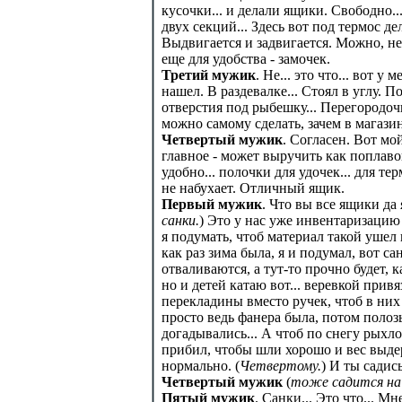
кусочки... и делали ящики. Свободно.
двух секций... Здесь вот под термос де
Выдвигается и задвигается. Можно, не 
еще для удобства - замочек.
Третий мужик
. Не... это что... вот у
нашел. В раздевалке... Стоял в углу.
отверстия под рыбешку... Перегородоч
можно самому сделать, зачем в магазин
Четвертый мужик
. Согласен. Вот м
главное - может выручить как поплавок.
удобно... полочки для удочек... для тер
не набухает. Отличный ящик.
Первый мужик
. Что вы все ящики да 
санки.
) Это у нас уже инвентаризацию
я подумать, чтоб материал такой ушел в
как раз зима была, я и подумал, вот 
отваливаются, а тут-то прочно будет, к
но и детей катаю вот... веревкой привя
перекладины вместо ручек, чтоб в них 
просто ведь фанера была, потом полозья
догадывались... А чтоб по снегу рыхл
прибил, чтобы шли хорошо и вес выдер
нормально. (
Четвертому.
) И ты садись
Четвертый мужик
(
тоже садится на 
Пятый мужик
. Санки... Это что... М