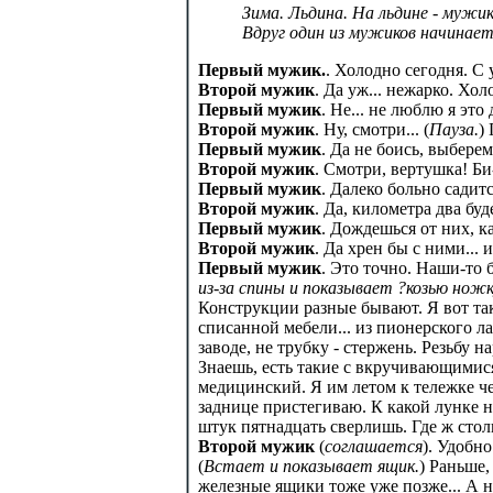
Зима. Льдина. На льдине - мужик
Вдруг один из мужиков начинает
Первый мужик
.
. Холодно сегодня. С 
Второй мужик
. Да уж... нежарко. Хо
Первый мужик
. Не... не люблю я это 
Второй мужик
. Ну, смотри... (
Пауза.
)
Первый мужик
. Да не боись, выберем
Второй мужик
. Смотри, вертушка! Би
Первый мужик
. Далеко больно садитс
Второй мужик
. Да, километра два бу
Первый мужик
. Дождешься от них, к
Второй мужик
. Да хрен бы с ними...
Первый мужик
. Это точно. Наши-то б
из-за спины и показывает ?козью ножк
Конструкции разные бывают. Я вот такую
списанной мебели... из пионерского л
заводе, не трубку - стержень. Резьбу н
Знаешь, есть такие с вкручивающимися 
медицинский. Я им летом к тележке че
заднице пристегиваю. К какой лунке н
штук пятнадцать сверлишь. Где ж столь
Второй мужик
(
соглашается
). Удобно
(
Встает и показывает ящик.
) Раньше,
железные ящики тоже уже позже... А н