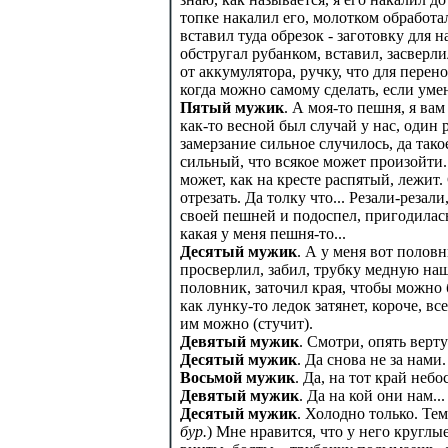
топке накалил его, молотком обработал
вставил туда обрезок - заготовку для 
обстругал рубанком, вставил, засверл
от аккумулятора, ручку, что для перен
когда можно самому сделать, если уме
Пятый мужик
. А моя-то пешня, я ва
как-то весной был случай у нас, один р
замерзание сильное случилось, да такое
сильный, что всякое может произойти.
может, как на кресте распятый, лежи
отрезать. Да толку что... Резали-резали
своей пешней и подоспел, пригодилась о
какая у меня пешня-то...
Десятый мужик
. А у меня вот половн
просверлил, забил, трубку медную наше
половник, заточил края, чтобы можно б
как лунку-то ледок затянет, короче, в
им можно (стучит).
Девятый мужик
. Смотри, опять верт
Десятый мужик
. Да снова не за нами
Восьмой мужик
. Да, на тот край неб
Девятый мужик
. Да на кой они нам..
Десятый мужик
. Холодно только. Тем
бур.
) Мне нравится, что у него круглы