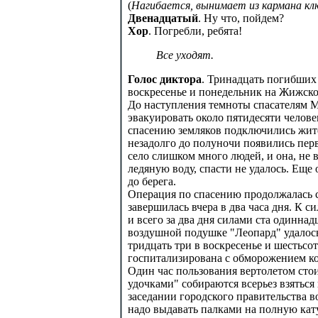
(
Нагибается, вынимает из кармана кл
Двенадцатый
. Ну что, пойдем?
Хор
. Погребли, ребята!
Все уходят.
Голос диктора
. Тринадцать погибших
воскресенье и понедельник на Жижско
До наступления темноты спасателям М
эвакуировать около пятидесяти человек
спасению земляков подключились жите
незадолго до полуночи появились перв
село слишком много людей, и она, не 
ледяную воду, спасти не удалось. Еще
до берега.
Операция по спасению продолжалась с р
завершилась вчера в два часа дня. К
и всего за два дня силами ста одинна
воздушной подушке "Леопард" удалось
тридцать три в воскресенье и шестьсо
госпитализирована с обморожением ко
Один час пользования вертолетом стои
удочками" собираются всерьез взяться
заседании городского правительства 
надо выдавать палками на полную кату