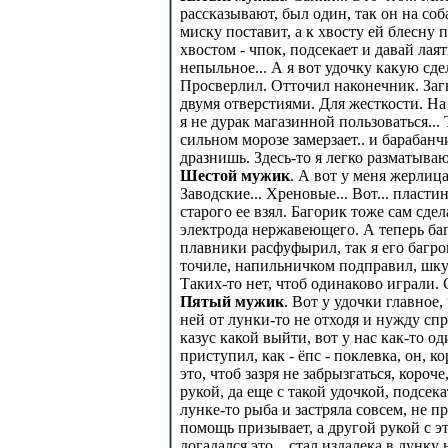
рассказывают, был один, так он на соба
миску поставит, а к хвосту ей блесну п
хвостом - чпок, подсекает и давай лаять
непыльное... А я вот удочку какую сдел
Просверлил. Отточил наконечник. Загн
двумя отверстиями. Для жесткости. На 
я не дурак магазинной пользоваться... 
сильном морозе замерзает.. и барабан
дразнишь. Здесь-то я легко разматываю
Шестой мужик
. А вот у меня жерлица
Заводские... Хреновые... Вот... пласт
старого ее взял. Багорик тоже сам сдела
электрода нержавеющего. А теперь баг
плавники расфуфырил, так я его багро
точиле, напильничком подправил, шку
Таких-то нет, чтоб одинаково играли.
Пятый мужик
. Вот у удочки главное,
ней от лунки-то не отходя и нужду сп
казус какой выйти, вот у нас как-то 
приступил, как - ёпс - поклевка, он, к
это, чтоб зазря не забрызгаться, короч
рукой, да еще с такой удочкой, подсека
лунке-то рыба и застряла совсем, не п
помощь призывает, а другой рукой с эт
догадался это... стал издалека в лунк