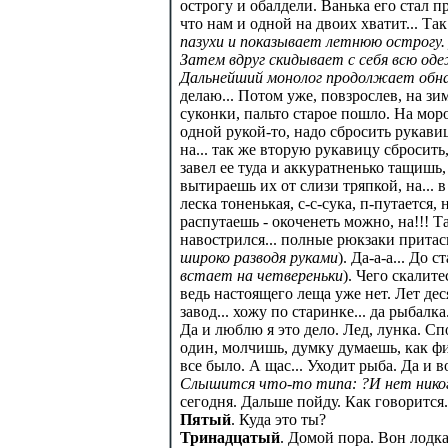
острогу и обалдели. Ванька его стал п
что нам и одной на двоих хватит... Так 
пазухи и показывает летнюю острогу. 
Затем вдруг скидывает с себя всю оде
Дальнейший монолог продолжает об
делаю... Потом уже, повзрослев, на з
суконки, пальто старое пошло. На мороз
одной рукой-то, надо сбросить рукавиц
на... так же вторую рукавицу сбросить,
завел ее туда и аккуратненько тащишь, 
вытираешь их от слизи тряпкой, на... в 
леска тоненькая, с-с-сука, п-путается, н
распутаешь - окоченеть можно, на!!! Т
навострился... полные рюкзаки притаск
широко разводя руками
). Да-а-а... До 
встает на четвереньки
). Чего скалитес
ведь настоящего леща уже нет. Лет деся
завод... хожу по старинке... да рыбалка
Да и люблю я это дело. Лед, лунка. С
один, молчишь, думку думаешь, как фил
все было. А щас... Уходит рыба. Да и в
Слышится что-то типа: ?И нет никого.
сегодня. Дальше пойду. Как говорится.
Пятый
. Куда это ты?
Тринадцатый
. Домой пора. Вон лодка 