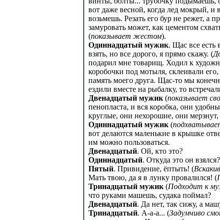
винты, болты... трубочку подымаешь, 
вот даже весной, когда лед мокрый, и 
возьмешь. Резать его бур не режет, а п
замуровать может, как цементом схватыв
(
показывает жестом
).
Одиннадцатый мужик
. Щас все есть
взять, но все дорого, я прямо скажу. (
Д
подарил мне товарищ. Ходил к художн
коробочки под мотыля, склеивали его,
память моего друга. Щас-то мы конечно,
ездили вместе на рыбалку, то встречали
Двенадцатый мужик
(
показывает сво
пенопласта, и вся коробка, они удобны
круглые, они нехорошие, они мерзнут,
Одиннадцатый мужик
(
подхватывае
вот делаются маленькие в крышке отвер
им можно пользоваться.
Двенадцатый
. Ой, кто это?
Одиннадцатый
. Откуда это он взялся?
Пятый
. Привидение, ёптыть! (
Вскаки
Мать твою, да я в лунку провалился! (
Тринадцатый мужик
(
Подходит к му
что руками машешь, судака поймал?
Двенадцатый
. Да нет, так сижу, а маш
Тринадцатый
. А-а-а... (
Задумчиво смо