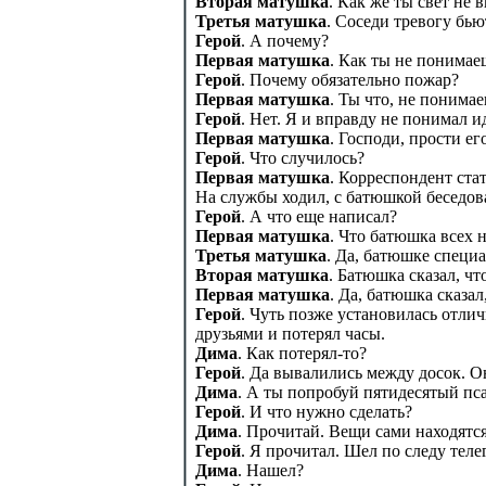
Вторая матушка
. Как же ты свет не
Третья матушка
. Соседи тревогу бью
Герой
. А почему?
Первая матушка
. Как ты не понимае
Герой
. Почему обязательно пожар?
Первая матушка
. Ты что, не понима
Герой
. Нет. Я и вправду не понимал 
Первая матушка
. Господи, прости ег
Герой
. Что случилось?
Первая матушка
. Корреспондент ста
На службы ходил, с батюшкой беседовал
Герой
. А что еще написал?
Первая матушка
. Что батюшка всех н
Третья матушка
. Да, батюшке специа
Вторая матушка
. Батюшка сказал, чт
Первая матушка
. Да, батюшка сказал
Герой
. Чуть позже установилась отлич
друзьями и потерял часы.
Дима
. Как потерял-то?
Герой
. Да вывалились между досок. О
Дима
. А ты попробуй пятидесятый пс
Герой
. И что нужно сделать?
Дима
. Прочитай. Вещи сами находятся
Герой
. Я прочитал. Шел по следу теле
Дима
. Нашел?