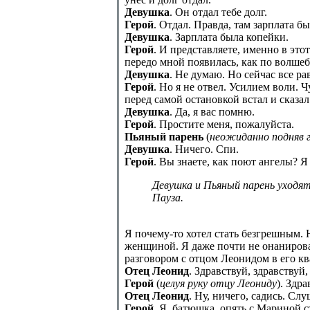
Девушка
. Он отдал тебе долг.
Герой
. Отдал. Правда, там зарплата бы
Девушка
. Зарплата была копейки.
Герой
. И представляете, именно в этот
передо мной появилась, как по волшебс
Девушка
. Не думаю. Но сейчас все ра
Герой
. Но я не отвел. Усилием воли. 
перед самой остановкой встал и сказа
Девушка
. Да, я вас помню.
Герой
. Простите меня, пожалуйста.
Пьяный парень
(
неожиданно подняв г
Девушка
. Ничего. Спи.
Герой
. Вы знаете, как поют ангелы? Я
Девушка и Пьяный парень уходят
Пауза.
Я почему-то хотел стать безгрешным. Н
женщиной. Я даже почти не онанировал.
разговором с отцом Леонидом в его ква
Отец Леонид
. Здравствуй, здравствуй,
Герой
(
целуя руку отцу Леониду
). Здра
Отец Леонид
. Ну, ничего, садись. Слу
Герой
. Я, батюшка, опять с Мариной с