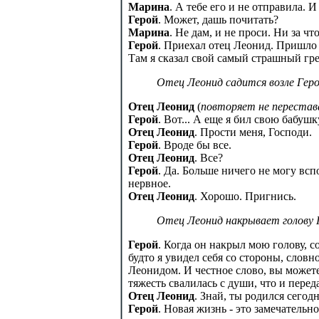
Марина
. А тебе его и не отправила. 
Герой
. Может, дашь почитать?
Марина
. Не дам, и не проси. Ни за что
Герой
. Приехал отец Леонид. Пришло 
Там я сказал свой самый страшный гре
Отец Леонид садится возле Геро
Отец Леонид
(
повторяет не перестав
Герой
. Вот... А еще я бил свою бабушк
Отец Леонид
. Прости меня, Господи.
Герой
. Вроде бы все.
Отец Леонид
. Все?
Герой
. Да. Больше ничего не могу вспо
нервное.
Отец Леонид
. Хорошо. Пригнись.
Отец Леонид накрывает голову Г
Герой
. Когда он накрыл мою голову, с
будто я увидел себя со стороны, словн
Леонидом. И честное слово, вы можете 
тяжесть свалилась с души, что и переда
Отец Леонид
. Знай, ты родился сегод
Герой
. Новая жизнь - это замечательн