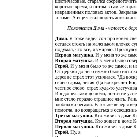
шестичасовые, старался сосредоточить
короткое время, и потом в самые тор
извращенных половых актов. Закрывае
телами. А еще я стал видеть апокалип
Появляется Дима - человек с бор
Дима
. Я тоже видел сон про конец све
остался стоять на маленьком клочке су
подумал, что все, я умираю. Проснулс
Первая матушка
. И у меня то же сам
Вторая матушка
. И у меня было сов
Герой
. И у меня было то же самое, и 
От церкви до него нужно было идти ки
деревне страх этот усилился. ?Да воск
своего дома, читая ?Да воскреснет Бог, 
честное слово, страх куда-то улетучив
И я дошел-таки до дома, почти не усп
мне стало гораздо страшнее жить. Ран
злобными бесами. В тот же вечер я ве
помогла, но возвращаться в освещенны
Третья матушка
. Кто живет в доме К
Вторая матушка
. Кто живет в доме 
Первая матушка
. Кто живет в доме 
Герой
. Ну, я.