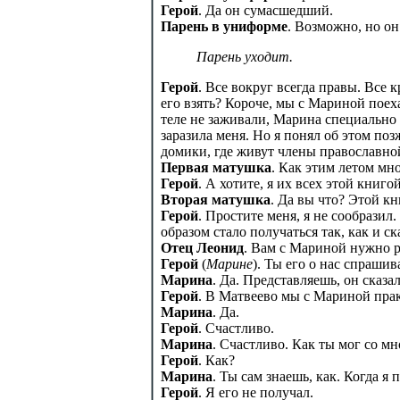
Герой
. Да он сумасшедший.
Парень в униформе
. Возможно, но он
Парень уходит.
Герой
. Все вокруг всегда правы. Все к
его взять? Короче, мы с Мариной поех
теле не заживали, Марина специально 
заразила меня. Но я понял об этом по
домики, где живут члены православно
Первая матушка
. Как этим летом мн
Герой
. А хотите, я их всех этой книго
Вторая матушка
. Да вы что? Этой кн
Герой
. Простите меня, я не сообрази
образом стало получаться так, как и с
Отец Леонид
. Вам с Мариной нужно р
Герой
(
Марине
). Ты его о нас спрашив
Марина
. Да. Представляешь, он сказа
Герой
. В Матвеево мы с Мариной прак
Марина
. Да.
Герой
. Счастливо.
Марина
. Счастливо. Как ты мог со мн
Герой
. Как?
Марина
. Ты сам знаешь, как. Когда я
Герой
. Я его не получал.