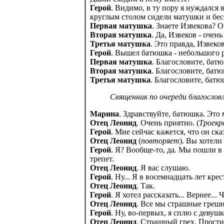
Герой
. Видимо, в ту пору я нуждался 
круглым столом сидели матушки и бесе
Первая матушка
. Знаете Извекова? 
Вторая матушка
. Да, Извеков - очен
Третья матушка
. Это правда, Извеко
Герой
. Вышел батюшка - небольшого р
Первая матушка
. Благословите, бат
Вторая матушка
. Благословите, батю
Третья матушка
. Благословите, батю
Священник по очереди благосло
Марина
. Здравствуйте, батюшка. Это
Отец Леонид
. Очень приятно. (
Троекр
Герой
. Мне сейчас кажется, что он ска
Отец Леонид
(
повторяет
). Вы хотели
Герой
. Я? Вообще-то, да. Мы пошли в
трепет.
Отец Леонид
. Я вас слушаю.
Герой
. Ну... Я в восемнадцать лет кре
Отец Леонид
. Так.
Герой
. Я хотел рассказать... Вернее...
Отец Леонид
. Все мы страшные грешн
Герой
. Ну, во-первых, я сплю с девуш
Отец Леонид
. Страшный грех. Прости