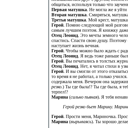
общаться, используя только что зауче
Первая матушка
. Не могла же я уйти
Вторая матушка
. Смиряться, матушка
Третья матушка
. Мой крест, матушка
Герой
. Помню следующий мой разгово
самым лучшим поэтом. Я книжку даже 
Отец Леонид
. Это мечты земного чел
спастись. Спасти свою душу. Поэтому о
наступает жизнь вечная.
Герой
. Чтобы можно было ждать с радо
Отец Леонид
. Я ведь тоже раньше был
Герой
. Вы печатались в толстых журн
Отец Леонид
. Нет, я читал стихи в у
Герой
. И вы смогли от этого отказать
то время я не работал, а только училс
содержала меня. Вечером она задержив
резко.
) Ты где была!? Ты где была, я т
терпел!?
Марина
(
сильно пьяная
). Я тебя ненав
Герой резко бьет Марину. Марин
Герой
. Прости меня, Мариночка. Прос
Марина
(
вырываясь
). Ты хорошо дела