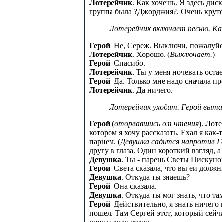
Лотерейчик
. Как хочешь. Я здесь ди
группа была ?Джорджия?. Очень крут
Лотерейчик включает песню. Ка
Герой
. Не, Сереж. Выключи, пожалуйст
Лотерейчик
. Хорошо. (
Выключает.
)
Герой
. Спасибо.
Лотерейчик
. Ты у меня ночевать оста
Герой
. Да. Только мне надо сначала п
Лотерейчик
. Да ничего.
Лотерейчик уходит. Герой вытас
Герой
(
оторвавшись от чтения
). Лот
котором я хочу рассказать. Ехал я как
парнем. (
Девушка садится напротив Ге
другу в глаза. Один короткий взгляд, 
Девушка
. Ты - парень Светы Пискунов
Герой
. Света сказала, что вы ей должн
Девушка
. Откуда ты знаешь?
Герой
. Она сказала.
Девушка
. Откуда ты мог знать, что 
Герой
. Действительно, я знать ничего 
пошел. Там Сергей этот, который сейча
унес и долг отдал.