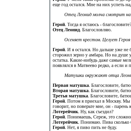
еще год остался. Мне на них успеть над
Отец Леонид молча смотрит на 
Герой
. Тогда я остаюсь - благословите
Отец Леонид
. Благословляю.
Осеняет крестом. Целует Героя 
Герой
. И я остался. Но дальше уже н
сторожил зерно у амбара. Но на душе у
остатка. Какие-нибудь даже самые мел
появлялся в Матвеево редко, а если и
Матушки окружают отца Леони
Первая матушка
. Благословите, бат
Вторая матушка
. Благословите, батю
Третья матушка
. Благословите, батю
Герой
. Потом я приехал в Москву. Мы
говорит, но поверьте мне, он - парень
Лотерейчик
. Ну, как съездил?
Герой
. Понимаешь, Сереж, это сложно
Лотерейчик
. Понимаю. Пива сколько 
Герой
. Нет, я пиво пить не буду.