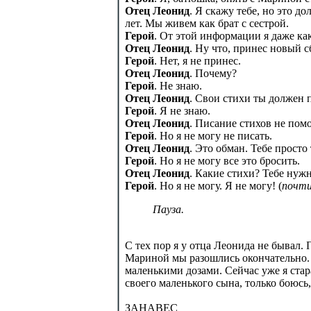
Отец Леонид
. Я скажу тебе, но это д
лет. Мы живем как брат с сестрой.
Герой
. От этой информации я даже ка
Отец Леонид
. Ну что, принес новый 
Герой
. Нет, я не принес.
Отец Леонид
. Почему?
Герой
. Не знаю.
Отец Леонид
. Свои стихи ты должен 
Герой
. Я не знаю.
Отец Леонид
. Писание стихов не пом
Герой
. Но я не могу не писать.
Отец Леонид
. Это обман. Тебе просто 
Герой
. Но я не могу все это бросить.
Отец Леонид
. Какие стихи? Тебе нужн
Герой
. Но я не могу. Я не могу! (
почти
Пауза.
С тех пор я у отца Леонида не бывал. 
Мариной мы разошлись окончательно. Г
маленькими дозами. Сейчас уже я ста
своего маленького сына, только боюсь,
ЗАНАВЕС