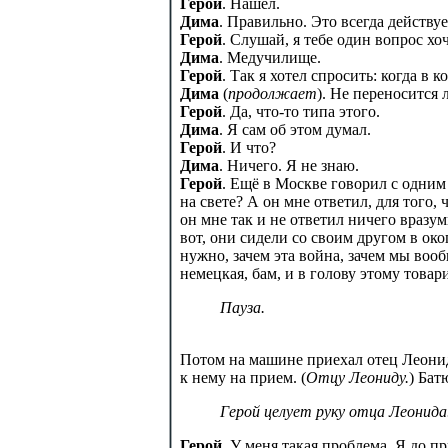
Герой
. Нашел.
Дима
. Правильно. Это всегда действуе
Герой
. Слушай, я тебе один вопрос хо
Дима
. Медучилище.
Герой
. Так я хотел спросить: когда в 
Дима
(
продолжает
). Не переносится 
Герой
. Да, что-то типа этого.
Дима
. Я сам об этом думал.
Герой
. И что?
Дима
. Ничего. Я не знаю.
Герой
. Ещё в Москве говорил с одним
на свете? А он мне ответил, для того,
он мне так и не ответил ничего вразум
вот, они сидели со своим другом в окоп
нужно, зачем эта война, зачем мы воо
немецкая, бам, и в голову этому товар
Пауза.
Потом на машине приехал отец Леонид
к нему на прием. (
Отцу Леониду.
) Бат
Герой целует руку отца Леонида
Герой
. У меня такая проблема. Я до п