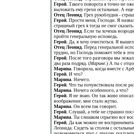
Герой
. Такого поворота я точно не о
выложить ему грехи остальные. А еще
Отец Леонид
. Грех рукоблудия - стра
Герой
. Прости меня, Господи. Я назв
страшный грех я тогда не смог сказать.
Отец Леонид
. Если ты хочешь возроди
пройти генеральную исповедь.
Герой
. Да, я хочу очиститься. Я выше
Отец Леонид
. Перед генеральной испо
трудно, но Господь поможет тебе в это
Герой
. После того разговора мы лежа
два раза подряд. (
Марине.
) А ты с отц
Марина
. Говорила, когда вместе с Ар
Герой
. И что?
Марина
. Ничего.
Герой
. Что ты почувствовала после ра
Марина
. Ничего особенного, а что?
Герой
. Я не знаю. Он так живо описал
воображение, мне стало жутко.
Марина
. Он всем так говорит.
Герой
. Слушай, а тебе не страшно пос
Марина
. Ты слишком серьезно все во
Герой
. Да как можно не воспринимать 
Леонида. Сидеть за столом с остальны
познакомиться друг с другом, посплет