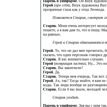
Парень в униформе
. Он внук художн
Герой
(
про себя
). Внук художника Вах
прозрачные глаза как у отца Леонида.
Появляется Старик, смотрит геро
Старик
. Меня очень интересует молод
пишете, а я вам дам то, что я пишу. 
на равных.
Герой и Старик обмениваются т
Герой
. То, что он дал мне прочитать,
сказать, что один персонаж говорил др
Старик
. Я вас внимательно слушаю.
Герой
(
возвращая листки
). Ну... Это
Старик
. Вы закончили?
Герой
. Да.
Старик
. Теперь моя очередь. Так вот. (
Герой
. Ах, так? Тогда знайте, я вам н
воды. Так люди вообще не разговарива
Старик
. Если б вы знали, молодой чело
Старик уходит.
Парень в униформе
. Зря вы с ним так