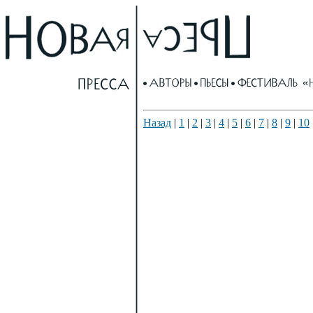
Назад
|
1
|
2
|
3
|
4
|
5
|
6
|
7
|
8
|
9
|
10