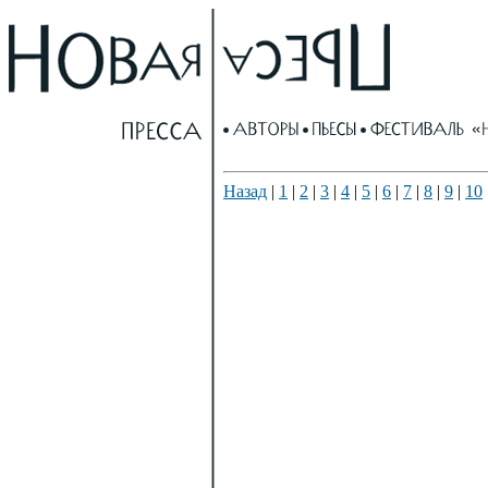
Назад
|
1
|
2
|
3
|
4
|
5
|
6
|
7
|
8
|
9
|
10