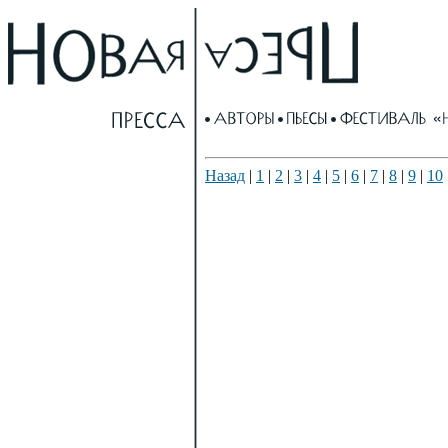
Назад
|
1
|
2
|
3
|
4
|
5
|
6
|
7
|
8
|
9
|
10