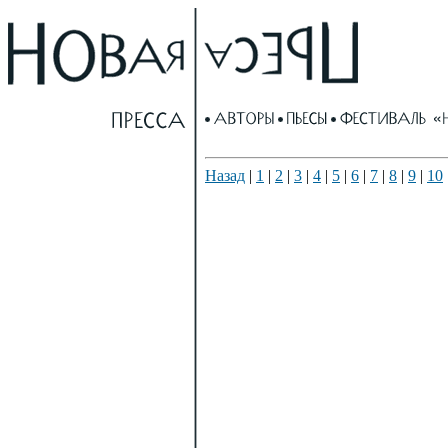
Назад
|
1
|
2
|
3
|
4
|
5
|
6
|
7
|
8
|
9
|
10