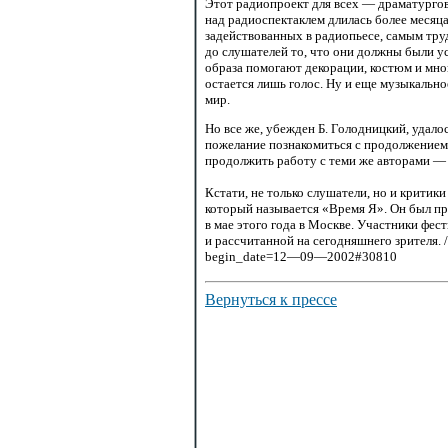
Этот радиопроект для всех — драматургов
над радиоспектаклем длилась более месяца
задействованных в радиопьесе, самым тру
до слушателей то, что они должны были у
образа помогают декорации, костюм и мног
остается лишь голос. Ну и еще музыкальн
мир.
Но все же, убежден Б. Голодницкий, удал
пожелание познакомиться с продолжением
продолжить работу с теми же авторами — 
Кстати, не только слушатели, но и критики
который называется «Время Я». Он был п
в мае этого года в Москве. Участники фес
и рассчитанной на сегодняшнего зрителя. /
begin_date=12—09—2002#30810
Вернуться к прессе