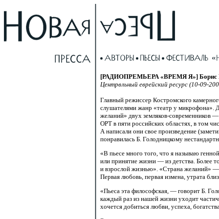
[РАДИОПРЕМЬЕРА «ВРЕМЯ Я»] Борис Го
Центрвльный еврейский ресурс (10-09-200
Главный режиссер Костромского камерног
слушателями жанр «театр у микрофона». 
желаний» двух
земляков-современников
— 
ОРТ в пяти российских областях, в том чи
А написали они свое произведение (замети
понравилась Б. Голодницкому нестандартн
«В пьесе много того, что я называю генн
или принятие жизни — из детства. Более 
и взрослой жизнью». «Страна желаний» — 
Первая любовь, первая измена, утрата бл
«Пьеса эта философская, — говорит Б. Гол
каждый раз из нашей жизни уходит частич
хочется добиться любви, успеха, богатства