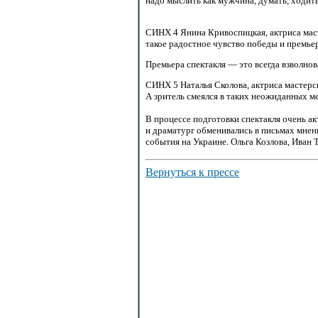
надо мыслить как мужчина, думать, ходить
СИНХ 4 Янина Кривоспицкая, актриса маст
такое радостное чувство победы и премье
Премьера спектакля — это всегда взволно
СИНХ 5 Наталья Сколова, актриса мастер
А зритель смеялся в таких неожиданных ме
В процессе подготовки спектакля очень а
и драматург обменивались в письмах мнени
события на Украине. Ольга Козлова, Иван
Вернуться к прессе