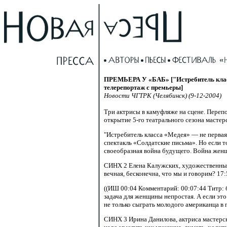
ПРЕМЬЕРА У «БАБ» ["Истребитель класс
телерепортаж с премьеры]
Новости ЧГТРК (Челябинск) (9-12-2004)
Три актрисы в камуфляже на сцене. Переп
открытие
5-го театрального
сезона мастер
"Истребитель класса «Медея» — не первая
спектакль «Солдатские письма». Но если т
своеобразная война будущего. Война жен
СИНХ 2 Елена Калужских, художественный
вечная, бесконечна, что мы и говорим? 1
((ИШ 00:04 Комментарий: 00:07:44 Титр: 
задача для женщины непростая. А если эт
не только сыграть молодого американца в 
СИНХ 3 Ирина Данилова, актриса мастерск