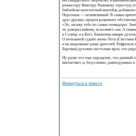
нестандартного. Вероятно, в каноническом
режиссеру Виктору Рыжакову чересчур уг
библейско-непечатный
коктейль добавили 
Персонаж — незаменимый. В самые критиче
друг дружку, пророк разряжает обстанов
«Эх, засажу тебе по самые помидоры: Зав
не доверил никому, исполняет сам. А гла
к Солнцу и к Богу. Блаженны нищие духом
О печальной судьбе жены Лота (Светлана 
и на моральные раны зрителей. Рефреном 
Баргман) духовно настолько ярок, что ря
Ну разве что еще ощущение, что данный с
впечатляет, и, безусловно, равнодушных в 
Вернуться к прессе