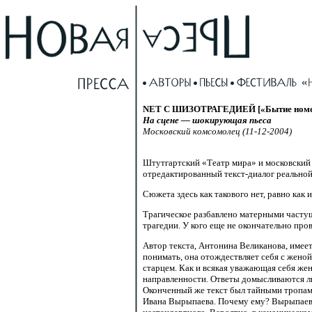
NET С ШИЗОТРАГЕДИЕЙ [«Бытие номер 2
На сцене — шокирующая пьеса
Московский комсомолец (11-12-2004)
Штутгартский «Театр мира» и московский 
отредактированный
текст-диалог
реальной
Сюжета здесь как такового нет, равно как 
Трагическое разбавлено матерными часту
трагедии. У кого еще не окончательно про
Aвтор текста, Антонина Великанова, имее
понимать, она отождествляет себя с женой
старцем. Как и всякая уважающая себя жен
направленности. Ответы домысливаются л
Оконченный же текст был тайными тропами
Ивана Вырыпаева. Почему ему? Вырыпаев 