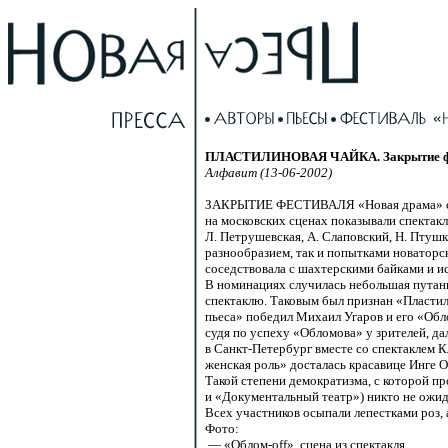
ПЛАСТИЛИНОВАЯ ЧАЙКА. Закрытие фе
Алфавит (13-06-2002)
ЗАКРЫТИЕ ФЕСТИВАЛЯ «Новая драма» сост
на московских сценах показывали спектак
Л. Петрушевская, А. Слаповский, Н. Птуш
разнообразием, так и попытками новаторс
соседствовала с шахтерскими байками и ис
В номинациях случилась небольшая путани
спектаклю. Таковым был признан «Пласти
пьеса» победил Михаил Угаров и его «Обл
судя по успеху «Обломова» у зрителей, 
в
Санкт-Петербург
вместе со спектаклем 
женская роль» досталась красавице Инге 
Такой степени демократизма, с которой п
и «Документальный театр») никто не ожид
Всех участников осыпали лепестками роз, 
Фото:
— «Облом-оff», сцена из спектакля.