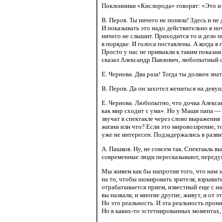
Поклонники «Кислорода» говорят: «Это и 
В. Перов. Ты ничего не поняла! Здесь и н
И показывать это надо действительно в ноч
ничего не слышит. Приходится то и дело п
в порядке. И голоса поставлены. А когда я
Просто у нас не привыкли к таким показам.
сказал Александр Павлович, любопытный с
Е. Чернова. Два раза! Тогда ты должен зна
В. Перов. Да он захотел жениться на деву
Е. Чернова. Любопытно, что дочка Алекса
как мир сходит с ума». Но у Маши папа —
звучат в спектакле через слово выражени
жизни или что? Если это мировоззрение, 
уже не интересен. Подзадержались в разв
А. Пашков. Ну, не совсем так. Спектакль в
современные люди пересказывают, передум
Мы живем как бы напротив того, что нам 
на то, чтобы шокировать зрителя, взрыва
отрабатывается прием, известный еще с на
вы назвали, и многие другие, живут, и от
Но это реальность. И эта реальность прон
Но в
каких-то эстетиированных
моментах,