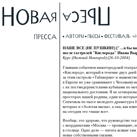
НАШЕ ВСЕ (НЕ ПУШКИН!) ["…я бы назва
после гастролей "Кислорода" Ивана Вы
Курс (Нижний Новгород) (26-10-2004)
Главным событием нижегородской театрал
«Кислород», который в течение двух дней
за этим гастроли «Табакерки» и знакомст
в Европе их уже сравнивают с Чеховым) н
с их постмодернистскими кубиками по мот
национального достояния. Я не оговорила
просторах нашей родины, один из которых
Спектакль по пьесе молодого драматурга 
которых и «Золотая маска», а она, как изв
на сегодня это «наше все».
Вообще, это здорово, что руководство теа
с координатами «Москва — провинция»,
н
в столице. Одно дело — читать всякие там
новье собственными глазами.