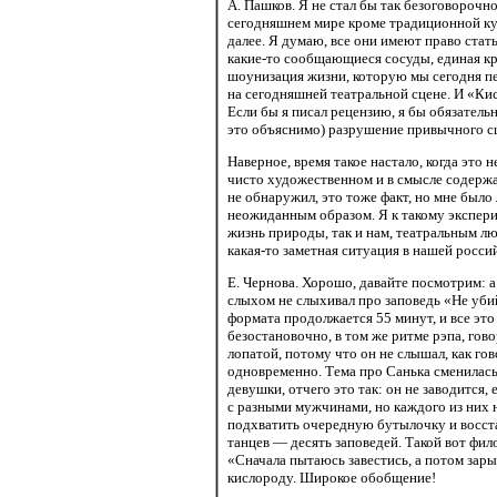
А. Пашков. Я не стал бы так безоговорочн
сегодняшнем мире кроме традиционной ку
далее. Я думаю, все они имеют право стат
какие-то сообщающиеся
сосуды, единая к
шоунизация жизни, которую мы сегодня пе
на сегодняшней театральной сцене. И «Ки
Если бы я писал рецензию, я бы обязател
это объяснимо) разрушение привычного сце
Наверное, время такое настало, когда это
чисто художественном и в смысле содерж
не обнаружил, это тоже факт, но мне было 
неожиданным образом. Я к такому экспери
жизнь природы, так и нам, театральным л
какая-то заметная
ситуация в нашей россий
Е. Чернова. Хорошо, давайте посмотрим: а
слыхом не слыхивал про заповедь «Не убий
формата продолжается
55 минут,
и все это
безостановочно, в том же ритме рэпа, гово
лопатой, потому что он не слышал, как го
одновременно. Тема про Санька сменилась 
девушки, отчего это так: он не заводится
с разными мужчинами, но каждого из них 
подхватить очередную бутылочку и восста
танцев — десять заповедей. Такой вот фи
«Сначала пытаюсь завестись, а потом зар
кислороду. Широкое обобщение!