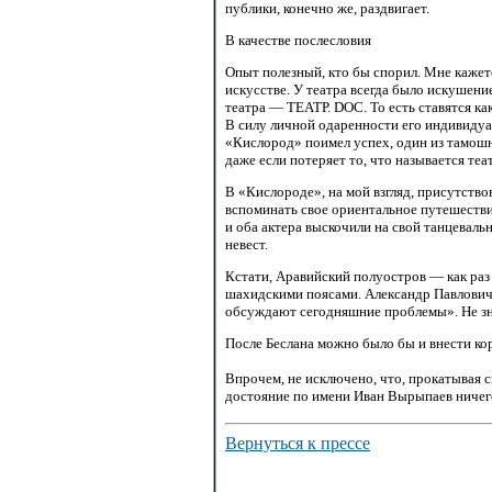
публики, конечно же, раздвигает.
В качестве послесловия
Опыт полезный, кто бы спорил. Мне кажет
искусстве. У театра всегда было искушение
театра — ТЕАТР. DOC. То есть ставятся ка
В силу личной одаренности его индивидуал
«Кислород» поимел успех, один из тамошни
даже если потеряет то, что называется те
В «Кислороде», на мой взгляд, присутство
вспоминать свое ориентальное путешестви
и оба актера выскочили на свой танцеваль
невест.
Кстати, Аравийский полуостров — как раз
шахидскими поясами. Александр Павлович 
обсуждают сегодняшние проблемы». Не зн
После Беслана можно было бы и внести кор
Впрочем, не исключено, что, прокатывая 
достояние по имени Иван Вырыпаев ничего
Вернуться к прессе