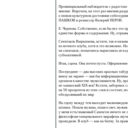
Провинциальный наблюдатель с радостью о
мнение. Впрочем, на этот раз мнения разд
о новом культурном достоянии собеседник
ПАШКОВ и режиссер Валерий ПЕРОВ.
Е. Чернова. Собственно, если бы все это п
единство формы и содержания. Ну, отрывае
Спектакль Вырыпаева, кстати, так и назыв
из ночного клуба, хотя и это возможно. Но
на спектакле, попытаюсь нарисовать исход
субъективной.
Итак, сцена. Она почти пуста. Оформлени
Посередине — два высоких красных табуре
внизу на экране — как бы информационн
органом в качестве звукоснимателя. Ну, п
не ханжеский ХIХ век! Кстати, заборных с
на 50 процентов из этих слов и состоит, н
обездоливший их мир.
На сцену между тем выходит мальчикодев
штанах. Пошла музыка, пошел свет, мужик 
у меня есть/знакомый Санек/он ничего не 
философски-танцевального
марафона звучи
проводили. В клуб — как на битву. За прав