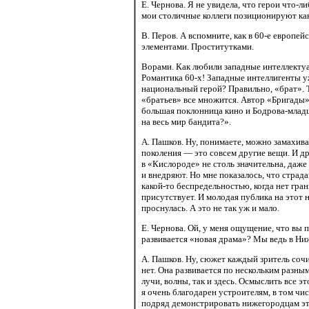
Е. Чернова. Я не увидела, что герои
что-ли
мои столичные коллеги позиционируют как 
В. Перов. А вспомните, как в
60-е европейс
элементами. Проститутками.
Ворами. Как любили западные интеллектуа
Романтика
60-х!
Западные интеллигенты уж
национальный герой? Правильно, «брат». Т
«братьев» все множится. Автор «Бригады» 
большая поклонница кино и
Бодрова-млад
на весь мир бандита?».
А. Пашков. Ну, понимаете, можно замахива
поколения — это совсем другие вещи. И д
в «Кислороде» не столь значительна, даж
и внедряют. Но мне показалось, что стра
какой-то беспредельностью,
когда нет гран
присутствует. И молодая публика на этот н
проснулась. А это не так уж и мало.
Е. Чернова. Ой, у меня ощущение, что вы
развивается «новая драма»? Мы ведь в Ниж
А. Пашков. Ну, сюжет каждый зритель сочи
нет. Она развивается по нескольким разны
лучи, волны, так и здесь. Осмыслить все 
я очень благодарен устроителям, в том чи
подряд демонстрировать нижегородцам это